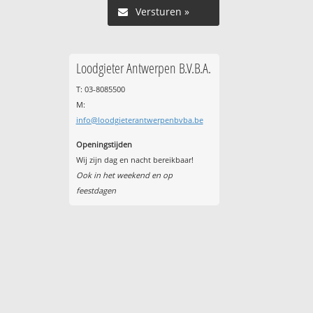
Versturen »
Loodgieter Antwerpen B.V.B.A.
T: 03-8085500
M:
info@loodgieterantwerpenbvba.be
Openingstijden
Wij zijn dag en nacht bereikbaar!
Ook in het weekend en op
feestdagen