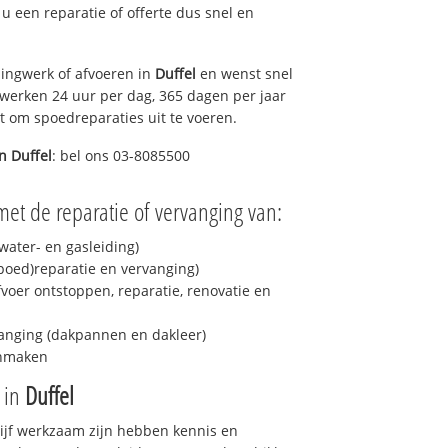
t u een reparatie of offerte dus snel en
ingwerk of afvoeren in
Duffel
en wenst snel
 werken 24 uur per dag, 365 dagen per jaar
rt om spoedreparaties uit te voeren.
in
Duffel
: bel ons 03-8085500
met de reparatie of vervanging van:
ater- en gasleiding)
spoed)reparatie en vervanging)
fvoer ontstoppen, reparatie, renovatie en
anging (dakpannen en dakleer)
onmaken
e in
Duffel
drijf werkzaam zijn hebben kennis en