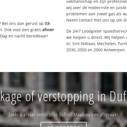
vakmanschap en zijn profession
wij over de modernste en juist
problemen aan zowel gas als wat
Neem contact met ons op om di
? Bel ons dan gerust op
03-
n. Ook voor een gratis
afvoer
De 24/7 Loodgieter spoedservi
 Dag en nacht bereikbaar!
we helpen u direct. Wij helpen 
in: Sint-Niklaas, Mechelen, Tur
2030, 2050 en 2060 Antwerpen.
kage of verstopping in Duf
Zoekt u afvoer verstopt in Duffel? Maak nu een afspraak!