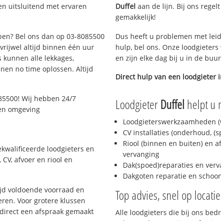
en uitsluitend met ervaren
Duffel
aan de lijn. Bij ons regel
gemakkelijk!
rpen? Bel ons dan op 03-8085500
Dus heeft u problemen met leid
 vrijwel altijd binnen één uur
hulp, bel ons. Onze loodgieters
 kunnen alle lekkages,
en zijn elke dag bij u in de buu
en no time oplossen. Altijd
Direct hulp van een loodgieter 
85500! Wij hebben 24/7
Loodgieter
Duffel
helpt u 
 en omgeving
Loodgieterswerkzaamheden (w
CV installaties (onderhoud, (
Riool (binnen en buiten) en a
kwalificeerde loodgieters en
vervanging
CV, afvoer en riool en
Dak(spoed)reparaties en verv
Dakgoten reparatie en scho
jd voldoende voorraad en
Top advies, snel op locati
ren. Voor grotere klussen
 direct een afspraak gemaakt
Alle loodgieters die bij ons be