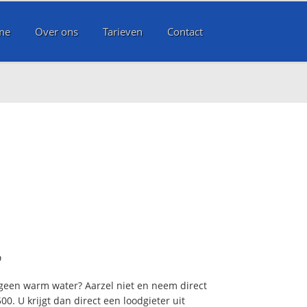
me
Over ons
Tarieven
Contact
?
 geen warm water? Aarzel niet en neem direct
0. U krijgt dan direct een loodgieter uit