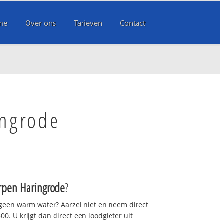
me
Over ons
Tarieven
Contact
ingrode
rpen Haringrode
?
 geen warm water? Aarzel niet en neem direct
0. U krijgt dan direct een loodgieter uit