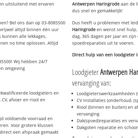
en uitsluitend met ervaren
Antwerpen Haringrode
aan de li
dus snel en gemakkelijk!
rpen? Bel ons dan op 03-8085500
Dus heeft u problemen met leid
 vrijwel altijd binnen één uur
Haringrode
en wenst snel hulp,
 kunnen alle lekkages,
dag, 365 dagen per jaar en zijn 
en no time oplossen. Altijd
spoedreparaties uit te voeren.
Direct hulp van een loodgieter 
85500! Wij hebben 24/7
 en omgeving
Loodgieter
Antwerpen Har
vervanging van:
kwalificeerde loodgieters en
Loodgieterswerkzaamheden (w
CV, afvoer en riool en
CV installaties (onderhoud, (
Riool (binnen en buiten) en a
vervanging
jd voldoende voorraad en
Dak(spoed)reparaties en verv
ren. Voor grotere klussen
Dakgoten reparatie en scho
 direct een afspraak gemaakt