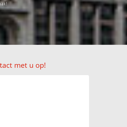
aak!
tact met u op!