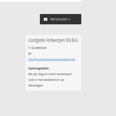
Versturen »
Loodgieter Antwerpen B.V.B.A.
T: 03-8085500
M:
info@loodgieterantwerpenbvba.be
Openingstijden
Wij zijn dag en nacht bereikbaar!
Ook in het weekend en op
feestdagen