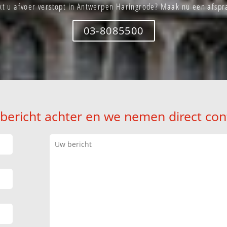
kt u afvoer verstopt in Antwerpen Haringrode? Maak nu een afspr
03-8085500
 bericht achter en we nemen direct con