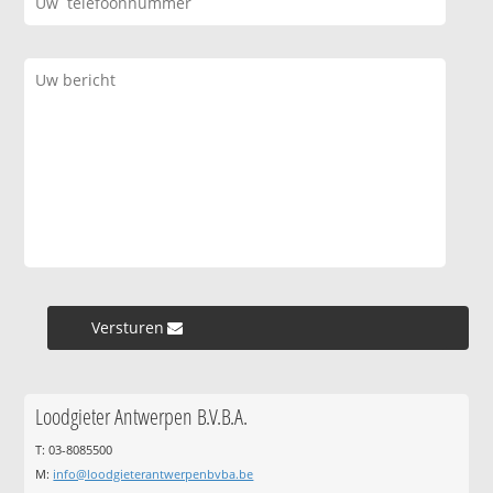
Versturen »
Loodgieter Antwerpen B.V.B.A.
T: 03-8085500
M:
info@loodgieterantwerpenbvba.be