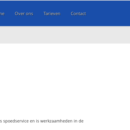
me
Over ons
Tarieven
Contact
rs spoedservice en is werkzaamheden in de