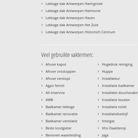
›
Lekkage dak Antwerpen Haringrode
›
Lekkage dak Antwerpen Harmonie
›
Lekkage dak Antwerpen Haven
›
Lekkage dak Antwerpen Het Zuid
›
Lekkage dak Antwerpen Historisch Centrum
Veel gebruikte vaktermen:
›
›
Afvoer kapot
Hogedruk reiniging
›
›
Afvoer ontstoppen
Huppe
›
›
Afvoer verstopt
Installateur
›
›
Agpo ferroli
Installatie badkamer
›
›
All-Inservice
Installatie douchecabi
›
›
AWB
Installatie keuken
›
›
Badkamer lekkage
Installatie toilet
›
›
Badkamer renovatie
Installatiebedrijf
›
›
Badkamer ventilatie
Intergas
›
›
Beste loodgieter
Itho Daalderop
›
›
Bevroren waterleiding
Jaga