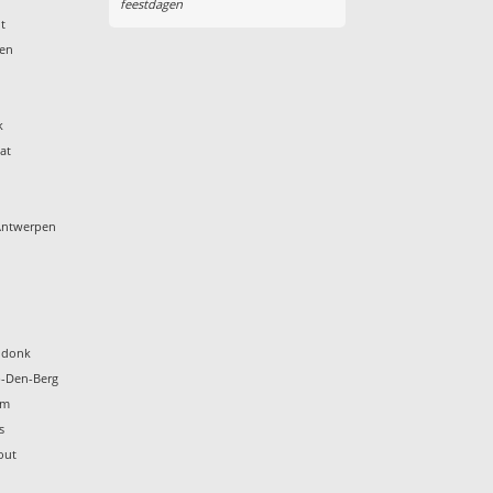
feestdagen
t
den
k
at
 Antwerpen
ndonk
p-Den-Berg
em
s
out