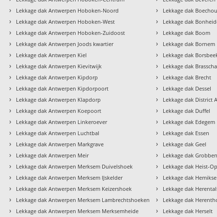
›
›
Lekkage dak Antwerpen Hoboken-Noord
Lekkage dak Boechou
›
›
Lekkage dak Antwerpen Hoboken-West
Lekkage dak Bonhei
›
›
Lekkage dak Antwerpen Hoboken-Zuidoost
Lekkage dak Boom
›
›
Lekkage dak Antwerpen Joods kwartier
Lekkage dak Bornem
›
›
Lekkage dak Antwerpen Kiel
Lekkage dak Borsbee
›
›
Lekkage dak Antwerpen Kievitwijk
Lekkage dak Brasscha
›
›
Lekkage dak Antwerpen Kipdorp
Lekkage dak Brecht
›
›
Lekkage dak Antwerpen Kipdorpoort
Lekkage dak Dessel
›
›
Lekkage dak Antwerpen Klapdorp
Lekkage dak District
›
›
Lekkage dak Antwerpen Koepoort
Lekkage dak Duffel
›
›
Lekkage dak Antwerpen Linkeroever
Lekkage dak Edegem
›
›
Lekkage dak Antwerpen Luchtbal
Lekkage dak Essen
›
›
Lekkage dak Antwerpen Markgrave
Lekkage dak Geel
›
›
Lekkage dak Antwerpen Meir
Lekkage dak Grobbe
›
›
Lekkage dak Antwerpen Merksem Duivelshoek
Lekkage dak Heist-O
›
›
Lekkage dak Antwerpen Merksem IJskelder
Lekkage dak Hemiks
›
›
Lekkage dak Antwerpen Merksem Keizershoek
Lekkage dak Herental
›
›
Lekkage dak Antwerpen Merksem Lambrechtshoeken
Lekkage dak Herenth
›
›
Lekkage dak Antwerpen Merksem Merksemheide
Lekkage dak Herselt