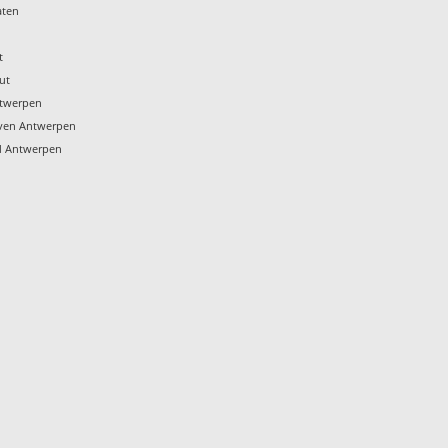
aten
t
ut
ntwerpen
aven Antwerpen
ld Antwerpen