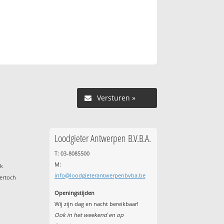
Versturen »
Loodgieter Antwerpen B.V.B.A.
T: 03-8085500
M:
nk
info@loodgieterantwerpenbvba.be
ertoch
Openingstijden
Wij zijn dag en nacht bereikbaar!
Ook in het weekend en op