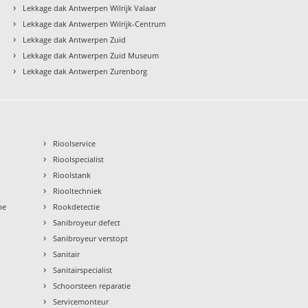
›
Lekkage dak Antwerpen Wilrijk Valaar
›
Lekkage dak Antwerpen Wilrijk-Centrum
›
Lekkage dak Antwerpen Zuid
›
Lekkage dak Antwerpen Zuid Museum
›
Lekkage dak Antwerpen Zurenborg
›
Rioolservice
›
Rioolspecialist
›
Rioolstank
›
Riooltechniek
›
ne
Rookdetectie
›
Sanibroyeur defect
›
Sanibroyeur verstopt
›
Sanitair
›
Sanitairspecialist
›
Schoorsteen reparatie
›
Servicemonteur