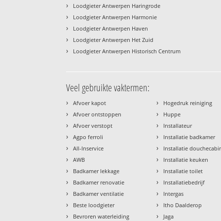
›
Loodgieter Antwerpen Haringrode
›
Loodgieter Antwerpen Harmonie
›
Loodgieter Antwerpen Haven
›
Loodgieter Antwerpen Het Zuid
›
Loodgieter Antwerpen Historisch Centrum
Veel gebruikte vaktermen:
›
›
Afvoer kapot
Hogedruk reiniging
›
›
Afvoer ontstoppen
Huppe
›
›
Afvoer verstopt
Installateur
›
›
Agpo ferroli
Installatie badkamer
›
›
All-Inservice
Installatie douchecabi
›
›
AWB
Installatie keuken
›
›
Badkamer lekkage
Installatie toilet
›
›
Badkamer renovatie
Installatiebedrijf
›
›
Badkamer ventilatie
Intergas
›
›
Beste loodgieter
Itho Daalderop
›
›
Bevroren waterleiding
Jaga