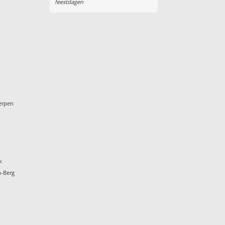
feestdagen
werpen
k
n-Berg