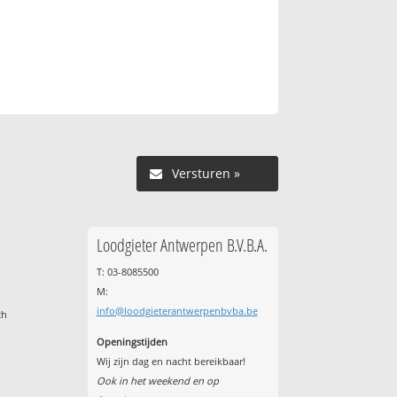
Versturen »
Loodgieter Antwerpen B.V.B.A.
T: 03-8085500
M:
info@loodgieterantwerpenbvba.be
ch
Openingstijden
Wij zijn dag en nacht bereikbaar!
Ook in het weekend en op