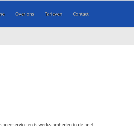
me
Over ons
Tarieven
Contact
s spoedservice en is werkzaamheden in de heel