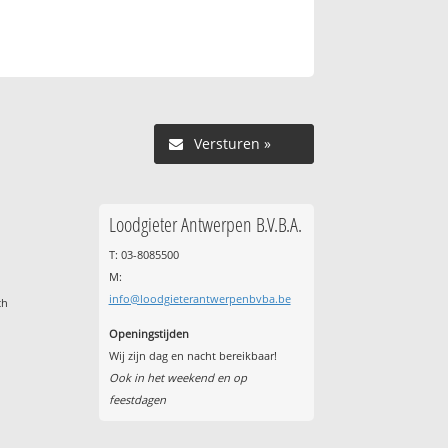
Versturen »
Loodgieter Antwerpen B.V.B.A.
T: 03-8085500
M:
info@loodgieterantwerpenbvba.be
ch
Openingstijden
Wij zijn dag en nacht bereikbaar!
Ook in het weekend en op
feestdagen