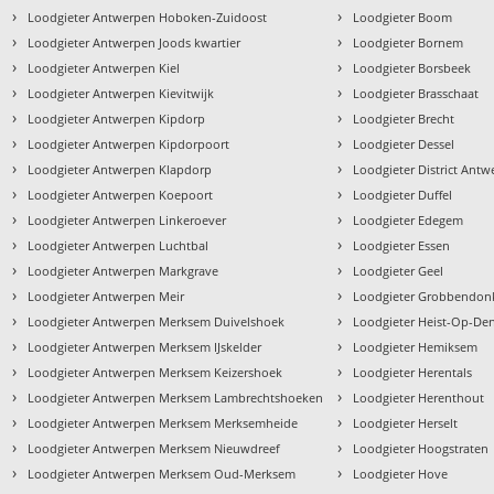
›
›
Loodgieter Antwerpen Hoboken-Zuidoost
Loodgieter Boom
›
›
Loodgieter Antwerpen Joods kwartier
Loodgieter Bornem
›
›
Loodgieter Antwerpen Kiel
Loodgieter Borsbeek
›
›
Loodgieter Antwerpen Kievitwijk
Loodgieter Brasschaat
›
›
Loodgieter Antwerpen Kipdorp
Loodgieter Brecht
›
›
Loodgieter Antwerpen Kipdorpoort
Loodgieter Dessel
›
›
Loodgieter Antwerpen Klapdorp
Loodgieter District Ant
›
›
Loodgieter Antwerpen Koepoort
Loodgieter Duffel
›
›
Loodgieter Antwerpen Linkeroever
Loodgieter Edegem
›
›
Loodgieter Antwerpen Luchtbal
Loodgieter Essen
›
›
Loodgieter Antwerpen Markgrave
Loodgieter Geel
›
›
Loodgieter Antwerpen Meir
Loodgieter Grobbendon
›
›
Loodgieter Antwerpen Merksem Duivelshoek
Loodgieter Heist-Op-De
›
›
Loodgieter Antwerpen Merksem IJskelder
Loodgieter Hemiksem
›
›
Loodgieter Antwerpen Merksem Keizershoek
Loodgieter Herentals
›
›
Loodgieter Antwerpen Merksem Lambrechtshoeken
Loodgieter Herenthout
›
›
Loodgieter Antwerpen Merksem Merksemheide
Loodgieter Herselt
›
›
Loodgieter Antwerpen Merksem Nieuwdreef
Loodgieter Hoogstraten
›
›
Loodgieter Antwerpen Merksem Oud-Merksem
Loodgieter Hove