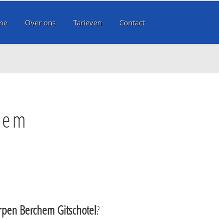
me
Over ons
Tarieven
Contact
hem
pen Berchem Gitschotel
?