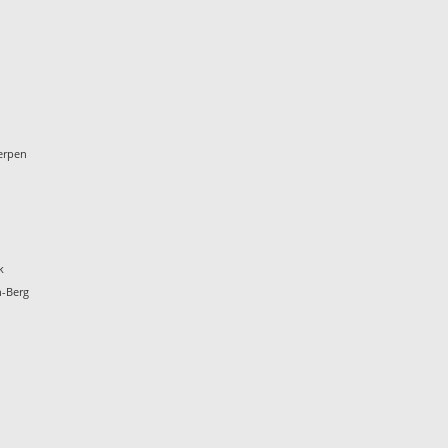
werpen
k
n-Berg