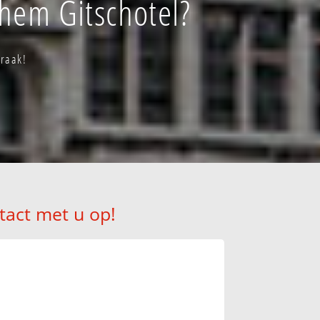
hem Gitschotel?
praak!
tact met u op!