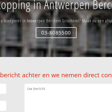
stopping in Antwerpen Berc
 u loodgieter in Antwerpen Berchem Gitschotel? Maak nu een afs
03-8085500
 bericht achter en we nemen direct con