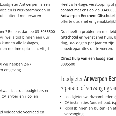
Loodgieter Antwerpen is een
Heeft u lekkage, verstopping of
rvice en is werkzaamheden in
contact met ons op via 03-808550
uitsluitend met ervaren
Antwerpen Berchem Gitschotel
offerte dus snel en gemakkelijk!
rpen? Bel ons dan op 03-8085500
Dus heeft u problemen met leid
 vrijwel altijd binnen één uur
Gitschotel
en wenst snel hulp, b
 kunnen alle lekkages,
dag, 365 dagen per jaar en zijn 
en no time oplossen. Altijd
spoedreparaties uit te voeren.
Direct hulp van een loodgieter 
! Wij hebben 24/7
8085500
 en omgeving
Loodgieter
Antwerpen Ber
reparatie of vervanging va
kwalificeerde loodgieters en
CV, afvoer en riool en
Loodgieterswerkzaamheden (w
CV installaties (onderhoud, (
Riool (binnen en buiten) en a
jd voldoende voorraad en
vervanging