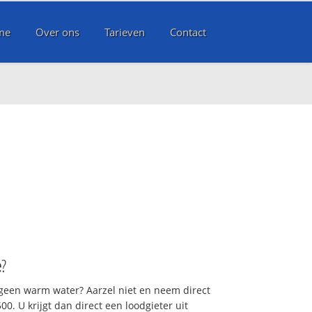
me
Over ons
Tarieven
Contact
e
?
 geen warm water? Aarzel niet en neem direct
0. U krijgt dan direct een loodgieter uit