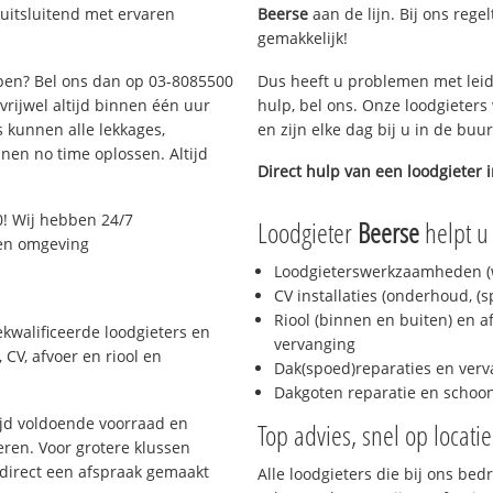
uitsluitend met ervaren
Beerse
aan de lijn. Bij ons rege
gemakkelijk!
rpen? Bel ons dan op 03-8085500
Dus heeft u problemen met leid
 vrijwel altijd binnen één uur
hulp, bel ons. Onze loodgieters
 kunnen alle lekkages,
en zijn elke dag bij u in de buu
en no time oplossen. Altijd
Direct hulp van een loodgieter 
! Wij hebben 24/7
Loodgieter
Beerse
helpt u 
 en omgeving
Loodgieterswerkzaamheden (w
CV installaties (onderhoud, (
Riool (binnen en buiten) en a
kwalificeerde loodgieters en
vervanging
CV, afvoer en riool en
Dak(spoed)reparaties en verv
Dakgoten reparatie en scho
jd voldoende voorraad en
Top advies, snel op locati
ren. Voor grotere klussen
 direct een afspraak gemaakt
Alle loodgieters die bij ons be