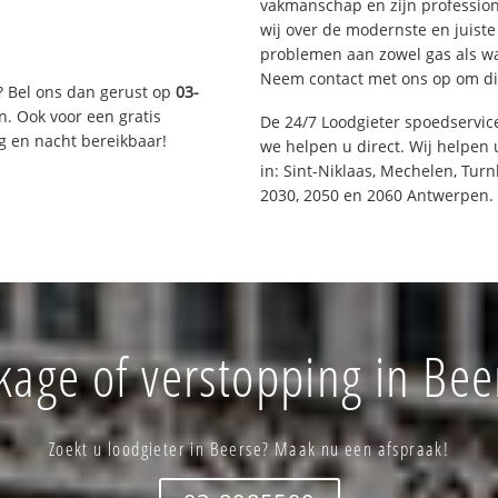
vakmanschap en zijn profession
wij over de modernste en juist
problemen aan zowel gas als wat
Neem contact met ons op om di
? Bel ons dan gerust op
03-
n. Ook voor een gratis
De 24/7 Loodgieter spoedservi
g en nacht bereikbaar!
we helpen u direct. Wij helpen 
in: Sint-Niklaas, Mechelen, Tur
2030, 2050 en 2060 Antwerpen.
kage of verstopping in Bee
Zoekt u loodgieter in Beerse? Maak nu een afspraak!