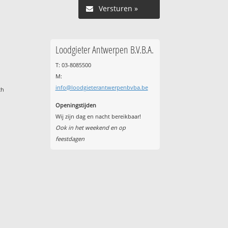
Versturen »
Loodgieter Antwerpen B.V.B.A.
T: 03-8085500
M:
info@loodgieterantwerpenbvba.be
ch
Openingstijden
Wij zijn dag en nacht bereikbaar!
Ook in het weekend en op
feestdagen