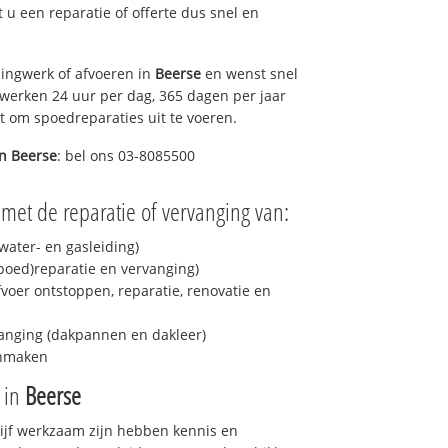
lt u een reparatie of offerte dus snel en
ingwerk of afvoeren in
Beerse
en wenst snel
 werken 24 uur per dag, 365 dagen per jaar
rt om spoedreparaties uit te voeren.
in
Beerse
: bel ons 03-8085500
met de reparatie of vervanging van:
ater- en gasleiding)
spoed)reparatie en vervanging)
fvoer ontstoppen, reparatie, renovatie en
anging (dakpannen en dakleer)
onmaken
e in
Beerse
drijf werkzaam zijn hebben kennis en