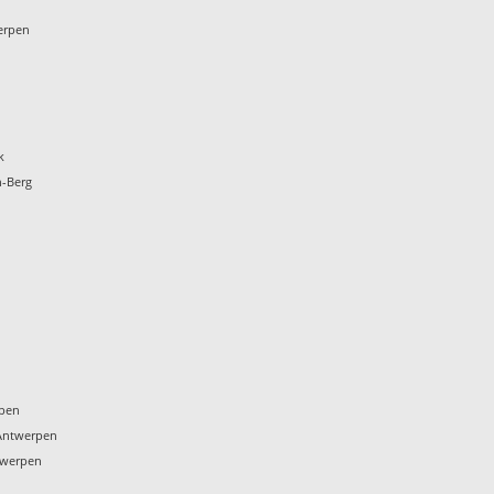
werpen
k
n-Berg
rpen
 Antwerpen
twerpen