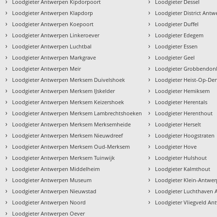
›
›
Loodgieter Antwerpen Kipdorpoort
Loodgieter Dessel
›
›
Loodgieter Antwerpen Klapdorp
Loodgieter District Ant
›
›
Loodgieter Antwerpen Koepoort
Loodgieter Duffel
›
›
Loodgieter Antwerpen Linkeroever
Loodgieter Edegem
›
›
Loodgieter Antwerpen Luchtbal
Loodgieter Essen
›
›
Loodgieter Antwerpen Markgrave
Loodgieter Geel
›
›
Loodgieter Antwerpen Meir
Loodgieter Grobbendon
›
›
Loodgieter Antwerpen Merksem Duivelshoek
Loodgieter Heist-Op-De
›
›
Loodgieter Antwerpen Merksem IJskelder
Loodgieter Hemiksem
›
›
Loodgieter Antwerpen Merksem Keizershoek
Loodgieter Herentals
›
›
Loodgieter Antwerpen Merksem Lambrechtshoeken
Loodgieter Herenthout
›
›
Loodgieter Antwerpen Merksem Merksemheide
Loodgieter Herselt
›
›
Loodgieter Antwerpen Merksem Nieuwdreef
Loodgieter Hoogstraten
›
›
Loodgieter Antwerpen Merksem Oud-Merksem
Loodgieter Hove
›
›
Loodgieter Antwerpen Merksem Tuinwijk
Loodgieter Hulshout
›
›
Loodgieter Antwerpen Middelheim
Loodgieter Kalmthout
›
›
Loodgieter Antwerpen Museum
Loodgieter Klein-Antwe
›
›
Loodgieter Antwerpen Nieuwstad
Loodgieter Luchthaven
›
›
n
Loodgieter Antwerpen Noord
Loodgieter Vliegveld An
›
Loodgieter Antwerpen Oever