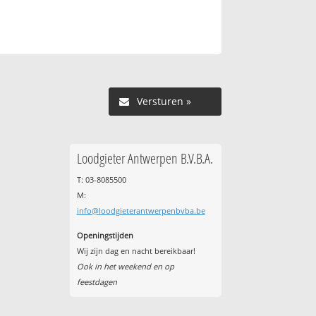
Versturen »
Loodgieter Antwerpen B.V.B.A.
T: 03-8085500
M:
info@loodgieterantwerpenbvba.be
Openingstijden
Wij zijn dag en nacht bereikbaar!
Ook in het weekend en op
feestdagen