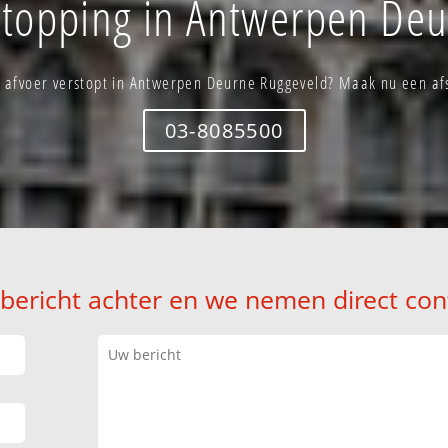
stopping in Antwerpen De
u afvoer verstopt in Antwerpen Deurne Ruggeveld? Maak nu een af
03-8085500
 bericht achter en we nemen direct con