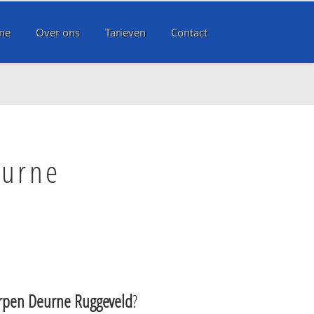
me
Over ons
Tarieven
Contact
eurne
rpen Deurne Ruggeveld
?