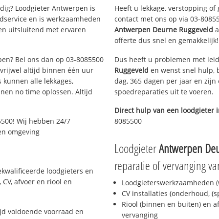
ig? Loodgieter Antwerpen is
Heeft u lekkage, verstopping of
oedservice en is werkzaamheden
contact met ons op via 03-808550
en uitsluitend met ervaren
Antwerpen Deurne Ruggeveld
a
offerte dus snel en gemakkelijk!
rpen? Bel ons dan op 03-8085500
Dus heeft u problemen met leid
 vrijwel altijd binnen één uur
Ruggeveld
en wenst snel hulp, 
 kunnen alle lekkages,
dag, 365 dagen per jaar en zijn 
en no time oplossen. Altijd
spoedreparaties uit te voeren.
Direct hulp van een loodgieter 
5500! Wij hebben 24/7
8085500
 en omgeving
Loodgieter
Antwerpen Deu
reparatie of vervanging va
kwalificeerde loodgieters en
CV, afvoer en riool en
Loodgieterswerkzaamheden (w
CV installaties (onderhoud, (
Riool (binnen en buiten) en a
jd voldoende voorraad en
vervanging