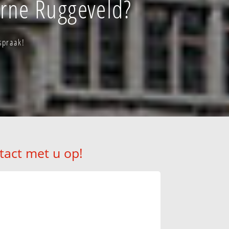
urne Ruggeveld?
spraak!
tact met u op!