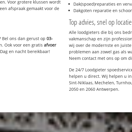
n. Voor grotere klussen wordt
Dak(spoed)reparaties en verv
 een afspraak gemaakt voor de
Dakgoten reparatie en scho
Top advies, snel op locati
Alle loodgieters die bij ons be
? Bel ons dan gerust op
03-
vakmanschap en zijn profession
n. Ook voor een gratis
afvoer
wij over de modernste en juist
 Dag en nacht bereikbaar!
problemen aan zowel gas als wat
Neem contact met ons op om di
De 24/7 Loodgieter spoedservic
helpen u direct. Wij helpen u i
Sint-Niklaas, Mechelen, Turnhou
2050 en 2060 Antwerpen.