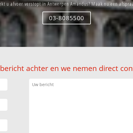
ekt u afvoer verstopt in Antwerpen Amandus? Maak nu een afspra
03-8085500
 bericht achter en we nemen direct con