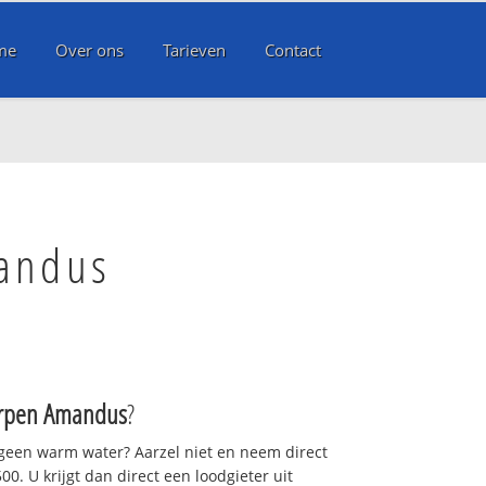
me
Over ons
Tarieven
Contact
mandus
rpen Amandus
?
 geen warm water? Aarzel niet en neem direct
0. U krijgt dan direct een loodgieter uit