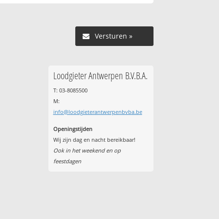
Versturen »
Loodgieter Antwerpen B.V.B.A.
T: 03-8085500
M:
info@loodgieterantwerpenbvba.be
Openingstijden
Wij zijn dag en nacht bereikbaar!
Ook in het weekend en op
feestdagen