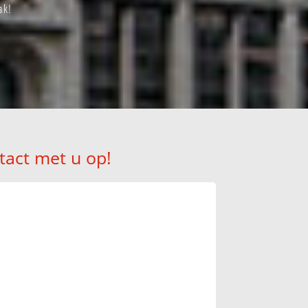
ak!
tact met u op!