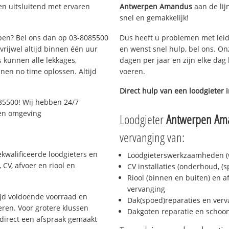
en uitsluitend met ervaren
Antwerpen Amandus
aan de lijn
snel en gemakkelijk!
rpen? Bel ons dan op 03-8085500
Dus heeft u problemen met leid
 vrijwel altijd binnen één uur
en wenst snel hulp, bel ons. On
 kunnen alle lekkages,
dagen per jaar en zijn elke dag 
en no time oplossen. Altijd
voeren.
Direct hulp van een loodgieter 
85500! Wij hebben 24/7
 en omgeving
Loodgieter
Antwerpen Am
vervanging van:
kwalificeerde loodgieters en
Loodgieterswerkzaamheden (w
CV, afvoer en riool en
CV installaties (onderhoud, (
Riool (binnen en buiten) en a
vervanging
jd voldoende voorraad en
Dak(spoed)reparaties en verv
ren. Voor grotere klussen
Dakgoten reparatie en scho
 direct een afspraak gemaakt