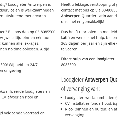
ig? Loodgieter Antwerpen is
Heeft u lekkage, verstopping of
oedservice en is werkzaamheden
contact met ons op via 03-808550
en uitsluitend met ervaren
Antwerpen Quartier Latin
aan de
dus snel en gemakkelijk!
rpen? Bel ons dan op 03-8085500
Dus heeft u problemen met leid
 vrijwel altijd binnen één uur
Latin
en wenst snel hulp, bel on
 kunnen alle lekkages,
365 dagen per jaar en zijn elke
en no time oplossen. Altijd
te voeren.
Direct hulp van een loodgieter 
5500! Wij hebben 24/7
8085500
 en omgeving
Loodgieter
Antwerpen Quar
of vervanging van:
kwalificeerde loodgieters en
CV, afvoer en riool en
Loodgieterswerkzaamheden (w
CV installaties (onderhoud, (
Riool (binnen en buiten) en a
jd voldoende voorraad en
vervanging