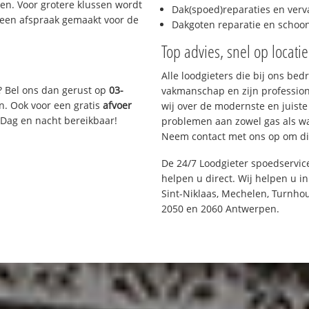
n. Voor grotere klussen wordt
Dak(spoed)reparaties en verv
 een afspraak gemaakt voor de
Dakgoten reparatie en scho
Top advies, snel op locati
Alle loodgieters die bij ons be
? Bel ons dan gerust op
03-
vakmanschap en zijn profession
n. Ook voor een gratis
afvoer
wij over de modernste en juist
 Dag en nacht bereikbaar!
problemen aan zowel gas als wat
Neem contact met ons op om di
De 24/7 Loodgieter spoedservic
helpen u direct. Wij helpen u i
Sint-Niklaas, Mechelen, Turnhou
2050 en 2060 Antwerpen.