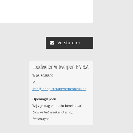
Versturen »
Loodgieter Antwerpen B.V.B.A.
T: 03-8085500
M:
info@loodgieterantwerpenbvba.be
Openingstijden
Wij zijn dag en nacht bereikbaar!
Ook in het weekend en op
feestdagen