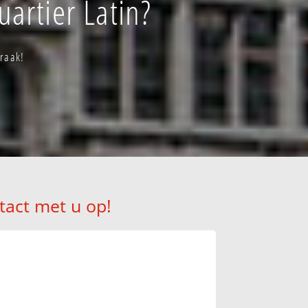
artier Latin?
praak!
tact met u op!