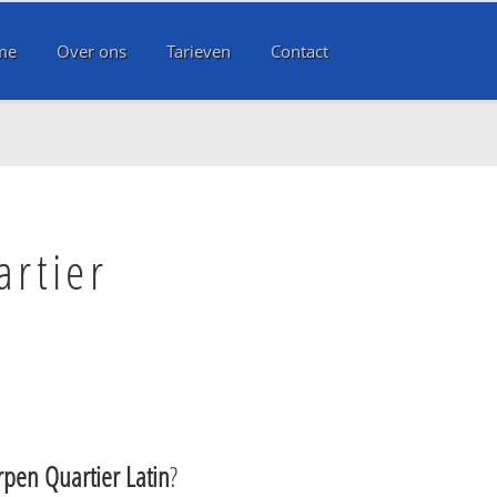
me
Over ons
Tarieven
Contact
artier
pen Quartier Latin
?