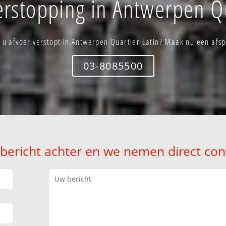
erstopping in Antwerpen Qu
 u afvoer verstopt in Antwerpen Quartier Latin? Maak nu een afs
03-8085500
 bericht achter en we nemen direct con