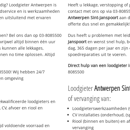
ig? Loodgieter Antwerpen is
Heeft u lekkage, verstopping of
oedservice en is werkzaamheden
contact met ons op via 03-808550
en uitsluitend met ervaren
Antwerpen Sint-Janspoort
aan de
offerte dus snel en gemakkelijk!
rpen? Bel ons dan op 03-8085500
Dus heeft u problemen met leid
 vrijwel altijd binnen één uur
Janspoort
en wenst snel hulp, b
 kunnen alle lekkages,
dag, 365 dagen per jaar en zijn 
en no time oplossen. Altijd
spoedreparaties uit te voeren.
Direct hulp van een loodgieter 
85500! Wij hebben 24/7
8085500
 en omgeving
Loodgieter
Antwerpen Sint
of vervanging van:
kwalificeerde loodgieters en
CV, afvoer en riool en
Loodgieterswerkzaamheden (w
CV installaties (onderhoud, (
Riool (binnen en buiten) en a
jd voldoende voorraad en
vervanging