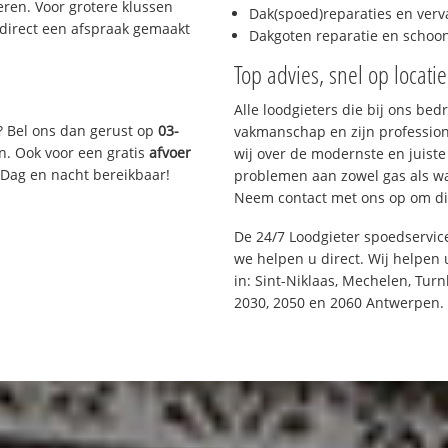
ren. Voor grotere klussen
Dak(spoed)reparaties en verv
 direct een afspraak gemaakt
Dakgoten reparatie en scho
Top advies, snel op locati
Alle loodgieters die bij ons be
? Bel ons dan gerust op
03-
vakmanschap en zijn profession
n. Ook voor een gratis
afvoer
wij over de modernste en juist
 Dag en nacht bereikbaar!
problemen aan zowel gas als wat
Neem contact met ons op om di
De 24/7 Loodgieter spoedservi
we helpen u direct. Wij helpen 
in: Sint-Niklaas, Mechelen, Tur
2030, 2050 en 2060 Antwerpen.