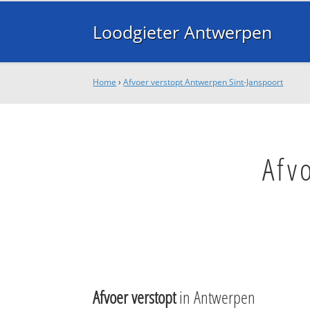
Loodgieter Antwerpen
Home
›
Afvoer verstopt Antwerpen Sint-Janspoort
Afv
Afvoer verstopt
in Antwerpen