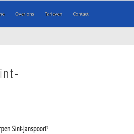
me
Over ons
Tarieven
Contact
int-
pen Sint-Janspoort
?