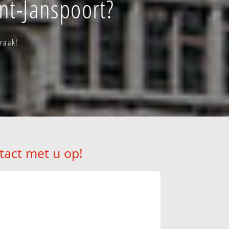
nt-Janspoort?
praak!
tact met u op!