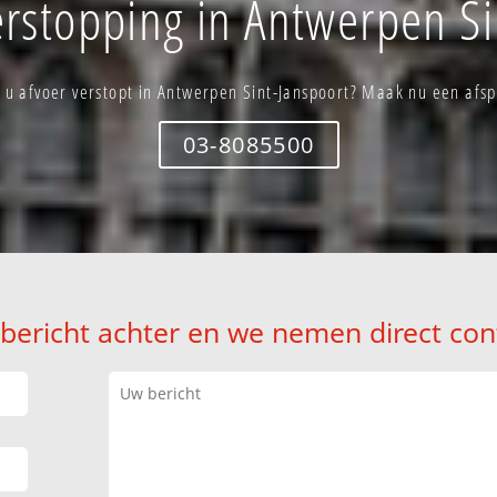
erstopping in Antwerpen Si
 u afvoer verstopt in Antwerpen Sint-Janspoort? Maak nu een afs
03-8085500
 bericht achter en we nemen direct con