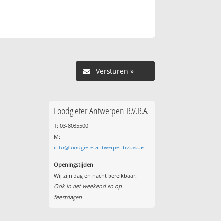
Versturen »
Loodgieter Antwerpen B.V.B.A.
T: 03-8085500
M:
info@loodgieterantwerpenbvba.be
Openingstijden
Wij zijn dag en nacht bereikbaar!
Ook in het weekend en op
feestdagen