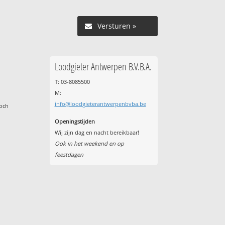
Versturen »
Loodgieter Antwerpen B.V.B.A.
T: 03-8085500
M:
info@loodgieterantwerpenbvba.be
toch
Openingstijden
Wij zijn dag en nacht bereikbaar!
Ook in het weekend en op
feestdagen