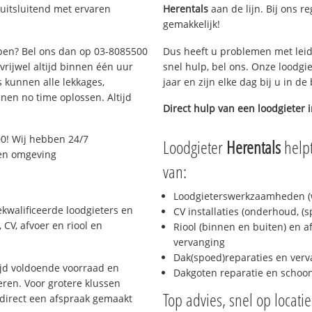
uitsluitend met ervaren
Herentals
aan de lijn. Bij ons re
gemakkelijk!
rpen? Bel ons dan op 03-8085500
Dus heeft u problemen met leid
 vrijwel altijd binnen één uur
snel hulp, bel ons. Onze loodgi
 kunnen alle lekkages,
jaar en zijn elke dag bij u in d
en no time oplossen. Altijd
Direct hulp van een loodgieter 
0! Wij hebben 24/7
Loodgieter
Herentals
helpt
 en omgeving
van:
Loodgieterswerkzaamheden (w
kwalificeerde loodgieters en
CV installaties (onderhoud, (
CV, afvoer en riool en
Riool (binnen en buiten) en a
vervanging
Dak(spoed)reparaties en verv
jd voldoende voorraad en
Dakgoten reparatie en scho
ren. Voor grotere klussen
Top advies, snel op locati
 direct een afspraak gemaakt