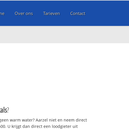
me
Over ons
Tarieven
Contact
als
?
 geen warm water? Aarzel niet en neem direct
0. U krijgt dan direct een loodgieter uit