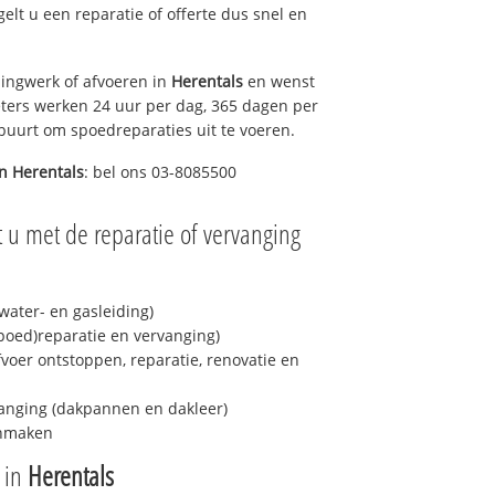
gelt u een reparatie of offerte dus snel en
ingwerk of afvoeren in
Herentals
en wenst
eters werken 24 uur per dag, 365 dagen per
e buurt om spoedreparaties uit te voeren.
in
Herentals
: bel ons 03-8085500
 u met de reparatie of vervanging
ater- en gasleiding)
spoed)reparatie en vervanging)
fvoer ontstoppen, reparatie, renovatie en
anging (dakpannen en dakleer)
onmaken
e in
Herentals