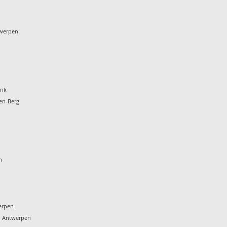
twerpen
onk
en-Berg
t
n
erpen
n Antwerpen