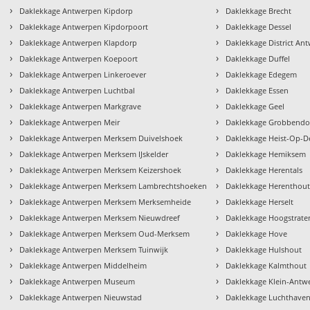
›
›
Daklekkage Antwerpen Kipdorp
Daklekkage Brecht
›
›
Daklekkage Antwerpen Kipdorpoort
Daklekkage Dessel
›
›
Daklekkage Antwerpen Klapdorp
Daklekkage District An
›
›
Daklekkage Antwerpen Koepoort
Daklekkage Duffel
›
›
Daklekkage Antwerpen Linkeroever
Daklekkage Edegem
›
›
Daklekkage Antwerpen Luchtbal
Daklekkage Essen
›
›
Daklekkage Antwerpen Markgrave
Daklekkage Geel
›
›
Daklekkage Antwerpen Meir
Daklekkage Grobbend
›
›
Daklekkage Antwerpen Merksem Duivelshoek
Daklekkage Heist-Op-D
›
›
Daklekkage Antwerpen Merksem IJskelder
Daklekkage Hemiksem
›
›
Daklekkage Antwerpen Merksem Keizershoek
Daklekkage Herentals
›
›
Daklekkage Antwerpen Merksem Lambrechtshoeken
Daklekkage Herenthou
›
›
Daklekkage Antwerpen Merksem Merksemheide
Daklekkage Herselt
›
›
Daklekkage Antwerpen Merksem Nieuwdreef
Daklekkage Hoogstrate
›
›
Daklekkage Antwerpen Merksem Oud-Merksem
Daklekkage Hove
›
›
Daklekkage Antwerpen Merksem Tuinwijk
Daklekkage Hulshout
›
›
Daklekkage Antwerpen Middelheim
Daklekkage Kalmthout
›
›
Daklekkage Antwerpen Museum
Daklekkage Klein-Antw
›
›
Daklekkage Antwerpen Nieuwstad
Daklekkage Luchthave