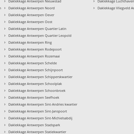
›
›
Daklekkage Antwerpen Nieuwstad
Daklekkage Luchthave
›
›
n
Daklekkage Antwerpen Noord
Daklekkage Vliegveld 
›
Daklekkage Antwerpen Oever
›
Daklekkage Antwerpen Oost
›
Daklekkage Antwerpen Quartier Latin
›
Daklekkage Antwerpen Quartier Leopold
›
Daklekkage Antwerpen Ring
›
Daklekkage Antwerpen Rodepoort
›
Daklekkage Antwerpen Rozemaai
›
Daklekkage Antwerpen Schelde
›
Daklekkage Antwerpen Schijnpoort
›
Daklekkage Antwerpen Schipperskwartier
›
Daklekkage Antwerpen Schoolplak
›
Daklekkage Antwerpen Schoonbroek
›
Daklekkage Antwerpen Seefhoek
›
Daklekkage Antwerpen Sint-Andries kwartier
›
Daklekkage Antwerpen Sint-Janspoort
›
Daklekkage Antwerpen Sint-Michielsabdij
›
Daklekkage Antwerpen Stadspark
›
Daklekkage Antwerpen Statiekwartier