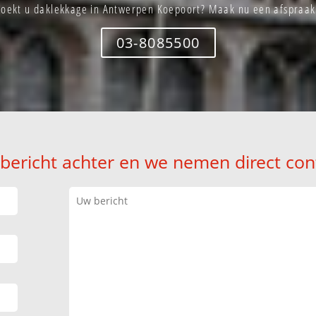
Zoekt u daklekkage in Antwerpen Koepoort? Maak nu een afspraak
03-8085500
 bericht achter en we nemen direct con