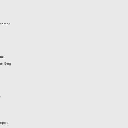
twerpen
onk
en-Berg
t
n
erpen