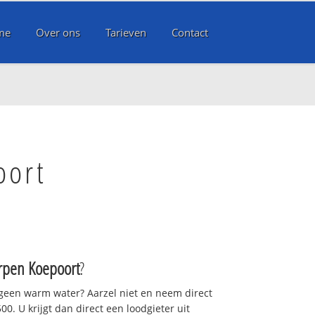
me
Over ons
Tarieven
Contact
oort
rpen Koepoort
?
 geen warm water? Aarzel niet en neem direct
0. U krijgt dan direct een loodgieter uit