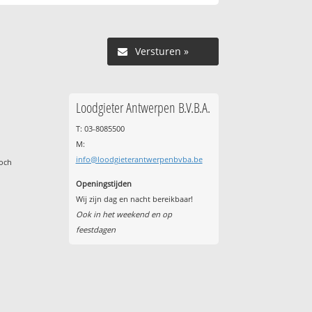
Versturen »
Loodgieter Antwerpen B.V.B.A.
T: 03-8085500
M:
info@loodgieterantwerpenbvba.be
toch
Openingstijden
Wij zijn dag en nacht bereikbaar!
Ook in het weekend en op
feestdagen