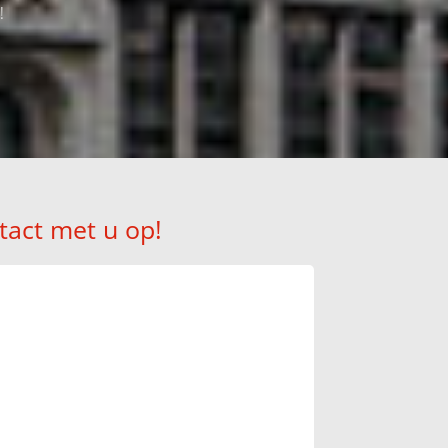
!
tact met u op!