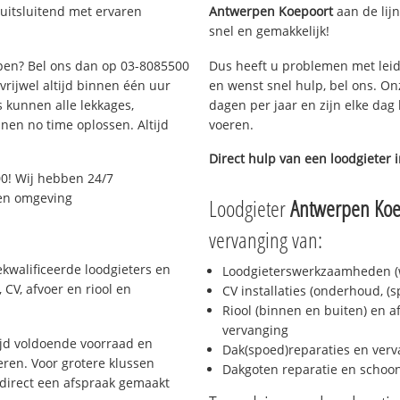
uitsluitend met ervaren
Antwerpen Koepoort
aan de lijn
snel en gemakkelijk!
rpen? Bel ons dan op 03-8085500
Dus heeft u problemen met leid
 vrijwel altijd binnen één uur
en wenst snel hulp, bel ons. On
 kunnen alle lekkages,
dagen per jaar en zijn elke dag 
en no time oplossen. Altijd
voeren.
Direct hulp van een loodgieter 
0! Wij hebben 24/7
 en omgeving
Loodgieter
Antwerpen Koe
vervanging van:
kwalificeerde loodgieters en
Loodgieterswerkzaamheden (w
CV, afvoer en riool en
CV installaties (onderhoud, (
Riool (binnen en buiten) en a
vervanging
jd voldoende voorraad en
Dak(spoed)reparaties en verv
ren. Voor grotere klussen
Dakgoten reparatie en scho
 direct een afspraak gemaakt