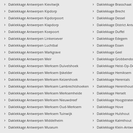
›
›
Daklekkage Antwerpen Kievitwijk
Daklekkage Brasschaat
›
›
Daklekkage Antwerpen Kipdorp
Daklekkage Brecht
›
›
Daklekkage Antwerpen Kipdorpoort
Daklekkage Dessel
›
›
Daklekkage Antwerpen Klapdorp
Daklekkage District An
›
›
Daklekkage Antwerpen Koepoort
Daklekkage Duffel
›
›
Daklekkage Antwerpen Linkeroever
Daklekkage Edegem
›
›
Daklekkage Antwerpen Luchtbal
Daklekkage Essen
›
›
Daklekkage Antwerpen Markgrave
Daklekkage Geel
›
›
Daklekkage Antwerpen Meir
Daklekkage Grobbend
›
›
Daklekkage Antwerpen Merksem Duivelshoek
Daklekkage Heist-Op-D
›
›
Daklekkage Antwerpen Merksem IJskelder
Daklekkage Hemiksem
›
›
Daklekkage Antwerpen Merksem Keizershoek
Daklekkage Herentals
›
›
Daklekkage Antwerpen Merksem Lambrechtshoeken
Daklekkage Herenthou
›
›
Daklekkage Antwerpen Merksem Merksemheide
Daklekkage Herselt
›
›
Daklekkage Antwerpen Merksem Nieuwdreef
Daklekkage Hoogstrate
›
›
Daklekkage Antwerpen Merksem Oud-Merksem
Daklekkage Hove
›
›
Daklekkage Antwerpen Merksem Tuinwijk
Daklekkage Hulshout
›
›
Daklekkage Antwerpen Middelheim
Daklekkage Kalmthout
›
›
Daklekkage Antwerpen Museum
Daklekkage Klein-Antw