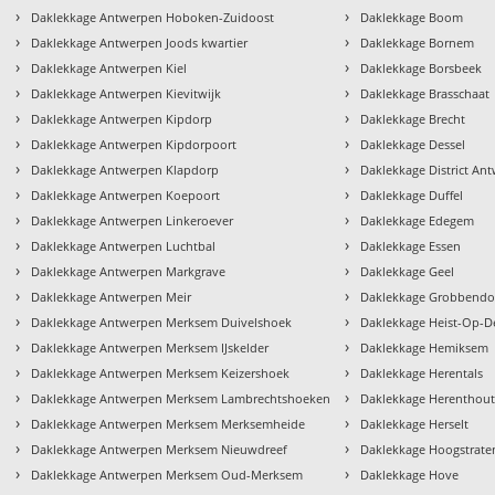
›
›
Daklekkage Antwerpen Hoboken-Zuidoost
Daklekkage Boom
›
›
Daklekkage Antwerpen Joods kwartier
Daklekkage Bornem
›
›
Daklekkage Antwerpen Kiel
Daklekkage Borsbeek
›
›
Daklekkage Antwerpen Kievitwijk
Daklekkage Brasschaat
›
›
Daklekkage Antwerpen Kipdorp
Daklekkage Brecht
›
›
Daklekkage Antwerpen Kipdorpoort
Daklekkage Dessel
›
›
Daklekkage Antwerpen Klapdorp
Daklekkage District An
›
›
Daklekkage Antwerpen Koepoort
Daklekkage Duffel
›
›
Daklekkage Antwerpen Linkeroever
Daklekkage Edegem
›
›
Daklekkage Antwerpen Luchtbal
Daklekkage Essen
›
›
Daklekkage Antwerpen Markgrave
Daklekkage Geel
›
›
Daklekkage Antwerpen Meir
Daklekkage Grobbend
›
›
Daklekkage Antwerpen Merksem Duivelshoek
Daklekkage Heist-Op-D
›
›
Daklekkage Antwerpen Merksem IJskelder
Daklekkage Hemiksem
›
›
Daklekkage Antwerpen Merksem Keizershoek
Daklekkage Herentals
›
›
Daklekkage Antwerpen Merksem Lambrechtshoeken
Daklekkage Herenthou
›
›
Daklekkage Antwerpen Merksem Merksemheide
Daklekkage Herselt
›
›
Daklekkage Antwerpen Merksem Nieuwdreef
Daklekkage Hoogstrate
›
›
Daklekkage Antwerpen Merksem Oud-Merksem
Daklekkage Hove