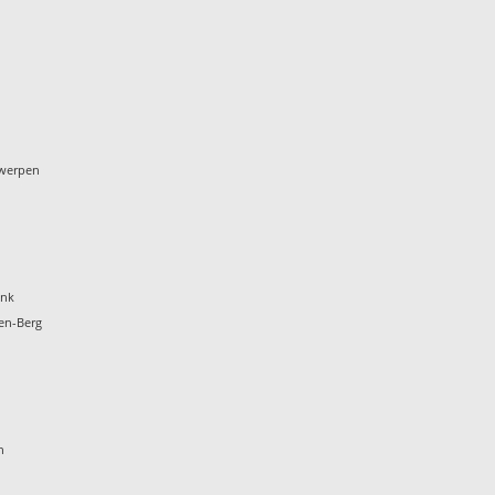
twerpen
onk
en-Berg
t
n