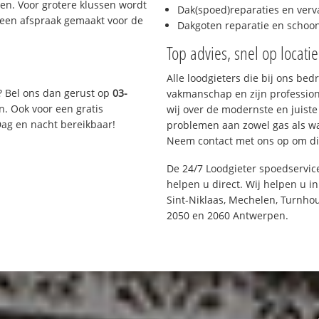
n. Voor grotere klussen wordt
Dak(spoed)reparaties en verv
 een afspraak gemaakt voor de
Dakgoten reparatie en scho
Top advies, snel op locati
Alle loodgieters die bij ons be
? Bel ons dan gerust op
03-
vakmanschap en zijn profession
n. Ook voor een gratis
wij over de modernste en juist
Dag en nacht bereikbaar!
problemen aan zowel gas als wat
Neem contact met ons op om di
De 24/7 Loodgieter spoedservic
helpen u direct. Wij helpen u i
Sint-Niklaas, Mechelen, Turnhou
2050 en 2060 Antwerpen.