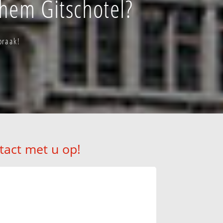
hem Gitschotel?
praak!
tact met u op!