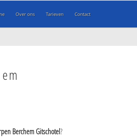
me
Over ons
Tarieven
Contact
hem
pen Berchem Gitschotel
?