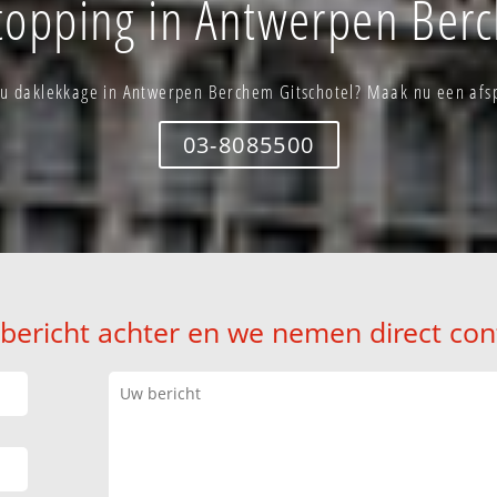
stopping in Antwerpen Berc
 u daklekkage in Antwerpen Berchem Gitschotel? Maak nu een afs
03-8085500
 bericht achter en we nemen direct con