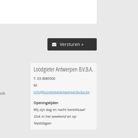
Versturen »
Loodgieter Antwerpen B.V.B.A.
T: 03-8085500
M:
info@loodgieterantwerpenbvba.be
toch
Openingstijden
Wij zijn dag en nacht bereikbaar!
Ook in het weekend en op
feestdagen