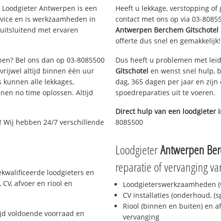
 Loodgieter Antwerpen is een
Heeft u lekkage, verstopping of
rvice en is werkzaamheden in
contact met ons op via 03-808550
uitsluitend met ervaren
Antwerpen Berchem Gitschotel
offerte dus snel en gemakkelijk!
rpen? Bel ons dan op 03-8085500
Dus heeft u problemen met leid
 vrijwel altijd binnen één uur
Gitschotel
en wenst snel hulp, b
 kunnen alle lekkages,
dag, 365 dagen per jaar en zijn 
en no time oplossen. Altijd
spoedreparaties uit te voeren.
Direct hulp van een loodgieter 
 Wij hebben 24/7 verschillende
8085500
Loodgieter
Antwerpen Ber
reparatie of vervanging va
kwalificeerde loodgieters en
CV, afvoer en riool en
Loodgieterswerkzaamheden (w
CV installaties (onderhoud, (
Riool (binnen en buiten) en a
jd voldoende voorraad en
vervanging