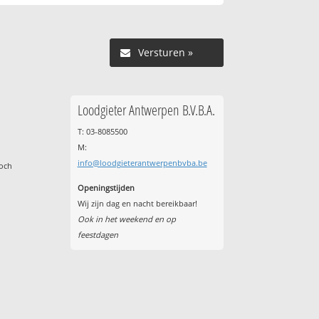
Versturen »
Loodgieter Antwerpen B.V.B.A.
T: 03-8085500
M:
info@loodgieterantwerpenbvba.be
toch
Openingstijden
Wij zijn dag en nacht bereikbaar!
Ook in het weekend en op
feestdagen