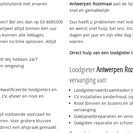
uitsluitend met ervaren
Antwerpen Rozemaai
aan de lijn
snel en gemakkelijk!
rpen? Bel ons dan op 03-8085500
Dus heeft u problemen met leid
 vrijwel altijd binnen één uur
en wenst snel hulp, bel ons. On
 kunnen alle lekkages,
dagen per jaar en zijn elke dag 
en no time oplossen. Altijd
voeren.
Direct hulp van een loodgieter 
0! Wij hebben 24/7
 en omgeving
Loodgieter
Antwerpen Ro
vervanging van:
kwalificeerde loodgieters en
Loodgieterswerkzaamheden (w
CV, afvoer en riool en
CV installaties (onderhoud, (
Riool (binnen en buiten) en a
vervanging
jd voldoende voorraad en
Dak(spoed)reparaties en verv
ren. Voor grotere klussen
Dakgoten reparatie en scho
 direct een afspraak gemaakt