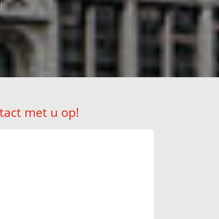
!
tact met u op!