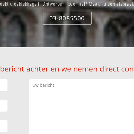
Zoekt u daklekkage in Antwerpen Rozemaai? Maak nu een afspraak
03-8085500
 bericht achter en we nemen direct con