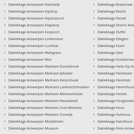
›
›
Daklekkage Antwerpen Kievitwijk
Daklekkage Brasschaat
›
›
Daklekkage Antwerpen Kipdorp
Daklekkage Brecht
›
›
Daklekkage Antwerpen Kipdorpoort
Daklekkage Dessel
›
›
Daklekkage Antwerpen Klapdorp
Daklekkage District An
›
›
Daklekkage Antwerpen Koepoort
Daklekkage Duffel
›
›
Daklekkage Antwerpen Linkeroever
Daklekkage Edegem
›
›
Daklekkage Antwerpen Luchtbal
Daklekkage Essen
›
›
Daklekkage Antwerpen Markgrave
Daklekkage Geel
›
›
Daklekkage Antwerpen Meir
Daklekkage Grobbend
›
›
Daklekkage Antwerpen Merksem Duivelshoek
Daklekkage Heist-Op-D
›
›
Daklekkage Antwerpen Merksem IJskelder
Daklekkage Hemiksem
›
›
Daklekkage Antwerpen Merksem Keizershoek
Daklekkage Herentals
›
›
Daklekkage Antwerpen Merksem Lambrechtshoeken
Daklekkage Herenthou
›
›
Daklekkage Antwerpen Merksem Merksemheide
Daklekkage Herselt
›
›
Daklekkage Antwerpen Merksem Nieuwdreef
Daklekkage Hoogstrate
›
›
Daklekkage Antwerpen Merksem Oud-Merksem
Daklekkage Hove
›
›
Daklekkage Antwerpen Merksem Tuinwijk
Daklekkage Hulshout
›
›
Daklekkage Antwerpen Middelheim
Daklekkage Kalmthout
›
›
Daklekkage Antwerpen Museum
Daklekkage Klein-Antw