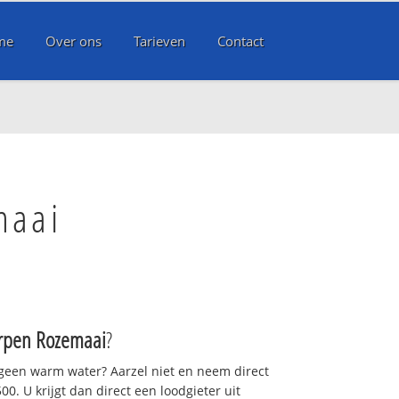
me
Over ons
Tarieven
Contact
maai
rpen Rozemaai
?
 geen warm water? Aarzel niet en neem direct
0. U krijgt dan direct een loodgieter uit