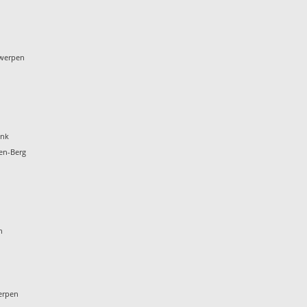
twerpen
onk
en-Berg
t
n
erpen