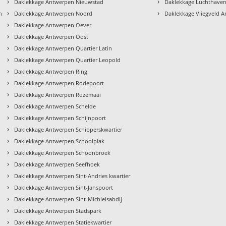
›
›
Daklekkage Antwerpen Nieuwstad
Daklekkage Luchthave
›
›
n
Daklekkage Antwerpen Noord
Daklekkage Vliegveld 
›
Daklekkage Antwerpen Oever
›
Daklekkage Antwerpen Oost
›
Daklekkage Antwerpen Quartier Latin
›
Daklekkage Antwerpen Quartier Leopold
›
Daklekkage Antwerpen Ring
›
Daklekkage Antwerpen Rodepoort
›
Daklekkage Antwerpen Rozemaai
›
Daklekkage Antwerpen Schelde
›
Daklekkage Antwerpen Schijnpoort
›
Daklekkage Antwerpen Schipperskwartier
›
Daklekkage Antwerpen Schoolplak
›
Daklekkage Antwerpen Schoonbroek
›
Daklekkage Antwerpen Seefhoek
›
Daklekkage Antwerpen Sint-Andries kwartier
›
Daklekkage Antwerpen Sint-Janspoort
›
Daklekkage Antwerpen Sint-Michielsabdij
›
Daklekkage Antwerpen Stadspark
›
Daklekkage Antwerpen Statiekwartier