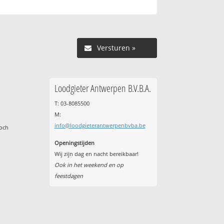
Versturen »
Loodgieter Antwerpen B.V.B.A.
T: 03-8085500
M:
info@loodgieterantwerpenbvba.be
toch
Openingstijden
Wij zijn dag en nacht bereikbaar!
Ook in het weekend en op
feestdagen