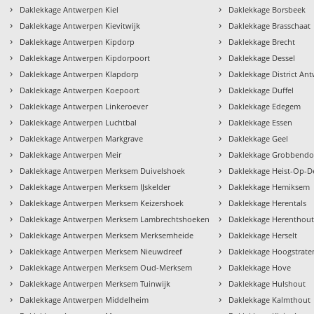
›
›
Daklekkage Antwerpen Kiel
Daklekkage Borsbeek
›
›
Daklekkage Antwerpen Kievitwijk
Daklekkage Brasschaat
›
›
Daklekkage Antwerpen Kipdorp
Daklekkage Brecht
›
›
Daklekkage Antwerpen Kipdorpoort
Daklekkage Dessel
›
›
Daklekkage Antwerpen Klapdorp
Daklekkage District An
›
›
Daklekkage Antwerpen Koepoort
Daklekkage Duffel
›
›
Daklekkage Antwerpen Linkeroever
Daklekkage Edegem
›
›
Daklekkage Antwerpen Luchtbal
Daklekkage Essen
›
›
Daklekkage Antwerpen Markgrave
Daklekkage Geel
›
›
Daklekkage Antwerpen Meir
Daklekkage Grobbend
›
›
Daklekkage Antwerpen Merksem Duivelshoek
Daklekkage Heist-Op-D
›
›
Daklekkage Antwerpen Merksem IJskelder
Daklekkage Hemiksem
›
›
Daklekkage Antwerpen Merksem Keizershoek
Daklekkage Herentals
›
›
Daklekkage Antwerpen Merksem Lambrechtshoeken
Daklekkage Herenthou
›
›
Daklekkage Antwerpen Merksem Merksemheide
Daklekkage Herselt
›
›
Daklekkage Antwerpen Merksem Nieuwdreef
Daklekkage Hoogstrate
›
›
Daklekkage Antwerpen Merksem Oud-Merksem
Daklekkage Hove
›
›
Daklekkage Antwerpen Merksem Tuinwijk
Daklekkage Hulshout
›
›
Daklekkage Antwerpen Middelheim
Daklekkage Kalmthout