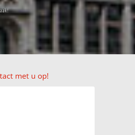
aak!
tact met u op!