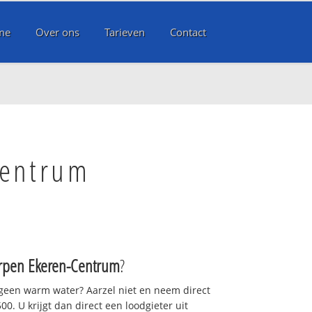
me
Over ons
Tarieven
Contact
Centrum
rpen Ekeren-Centrum
?
 geen warm water? Aarzel niet en neem direct
0. U krijgt dan direct een loodgieter uit