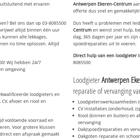
uitsluitend met ervaren
Antwerpen Ekeren-Centrum
aan 
offerte dus snel en gemakkelijk!
rpen? Bel ons dan op 03-8085500
Dus heeft u problemen met leid
 vrijwel altijd binnen één uur
Centrum
en wenst snel hulp, be
 kunnen alle lekkages,
dag, 365 dagen per jaar en zijn 
en no time oplossen. Altijd
spoedreparaties uit te voeren.
Direct hulp van een loodgieter 
00! Wij hebben 24/7
8085500
 en omgeving
Loodgieter
Antwerpen Eke
reparatie of vervanging va
kwalificeerde loodgieters en
CV, afvoer en riool en
Loodgieterswerkzaamheden (w
CV installaties (onderhoud, (
Riool (binnen en buiten) en a
jd voldoende voorraad en
vervanging
ren. Voor grotere klussen
Dak(spoed)reparaties en verv
 direct een afspraak gemaakt
Dakgoten reparatie en scho