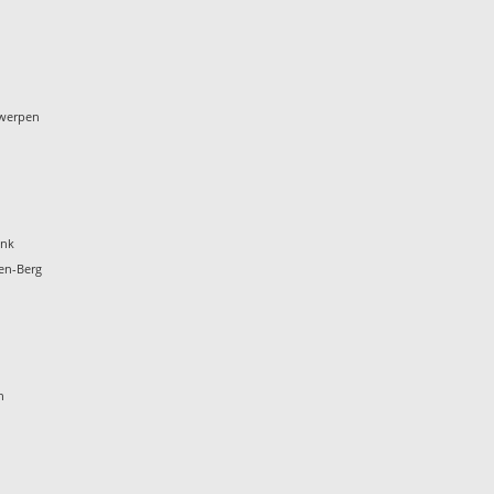
twerpen
onk
en-Berg
t
n