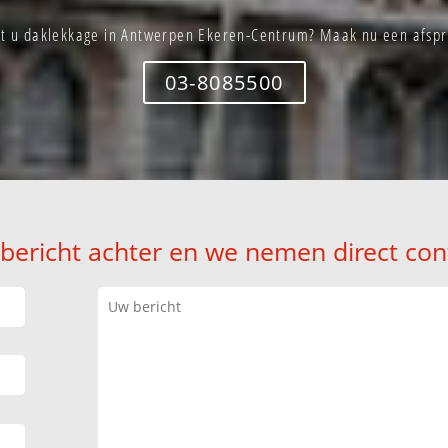
kt u daklekkage in Antwerpen Ekeren-Centrum? Maak nu een afspr
03-8085500
 bericht achter en we nemen direct con