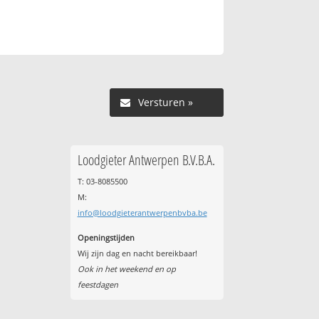
Versturen »
Loodgieter Antwerpen B.V.B.A.
T: 03-8085500
M:
info@loodgieterantwerpenbvba.be
Openingstijden
Wij zijn dag en nacht bereikbaar!
Ook in het weekend en op
feestdagen