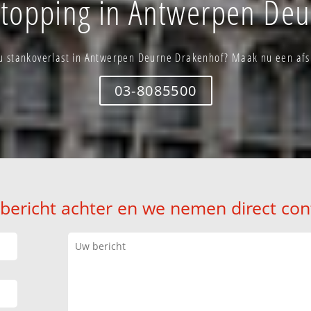
stopping in Antwerpen De
 u stankoverlast in Antwerpen Deurne Drakenhof? Maak nu een afs
03-8085500
 bericht achter en we nemen direct con