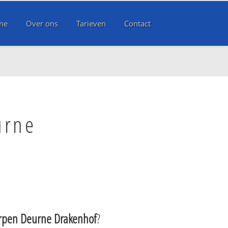
me
Over ons
Tarieven
Contact
urne
rpen Deurne Drakenhof
?