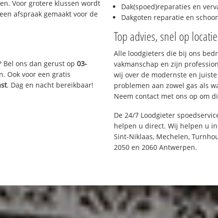
n. Voor grotere klussen wordt
Dak(spoed)reparaties en verv
 een afspraak gemaakt voor de
Dakgoten reparatie en scho
Top advies, snel op locati
Alle loodgieters die bij ons be
? Bel ons dan gerust op
03-
vakmanschap en zijn profession
n. Ook voor een gratis
wij over de modernste en juist
ast
. Dag en nacht bereikbaar!
problemen aan zowel gas als wat
Neem contact met ons op om di
De 24/7 Loodgieter spoedservic
helpen u direct. Wij helpen u i
Sint-Niklaas, Mechelen, Turnhou
2050 en 2060 Antwerpen.