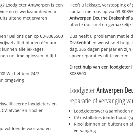
g? Loodgieter Antwerpen is een
Heeft u lekkage, verstopping of
rvice en is werkzaamheden in
contact met ons op via 03-808550
uitsluitend met ervaren
Antwerpen Deurne Drakenhof
a
offerte dus snel en gemakkelijk!
rpen? Bel ons dan op 03-8085500
Dus heeft u problemen met leid
 vrijwel altijd binnen één uur
Drakenhof
en wenst snel hulp, 
 kunnen alle lekkages,
dag, 365 dagen per jaar en zijn 
en no time oplossen. Altijd
spoedreparaties uit te voeren.
Direct hulp van een loodgieter 
00! Wij hebben 24/7
8085500
 en omgeving
Loodgieter
Antwerpen Deu
reparatie of vervanging va
kwalificeerde loodgieters en
CV, afvoer en riool en
Loodgieterswerkzaamheden (w
CV installaties (onderhoud, (
Riool (binnen en buiten) en a
jd voldoende voorraad en
vervanging