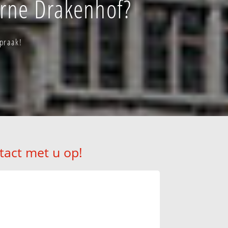
urne Drakenhof?
praak!
tact met u op!