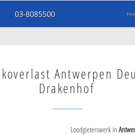
03-8085500
Ho
nkoverlast Antwerpen De
Drakenhof
Loodgieterswerk in
Antwe