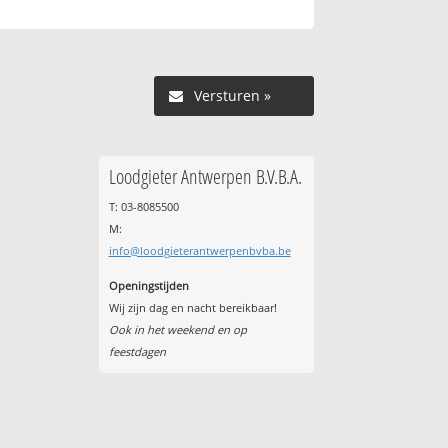
Versturen »
Loodgieter Antwerpen B.V.B.A.
T: 03-8085500
M:
info@loodgieterantwerpenbvba.be
Openingstijden
Wij zijn dag en nacht bereikbaar!
Ook in het weekend en op
feestdagen