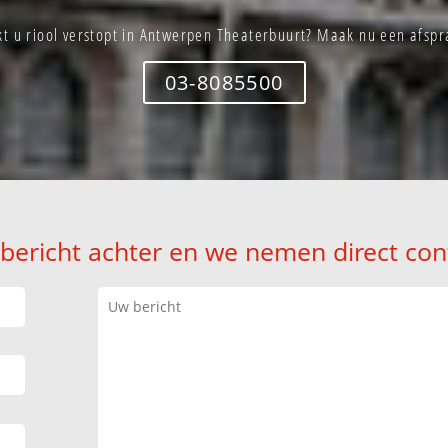
kt u riool verstopt in Antwerpen Theaterbuurt? Maak nu een afspr
03-8085500
 bericht achter en we nemen direct con