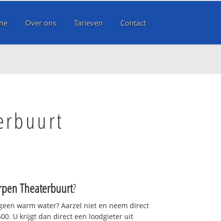
me
Over ons
Tarieven
Contact
erbuurt
rpen Theaterbuurt
?
 geen warm water? Aarzel niet en neem direct
0. U krijgt dan direct een loodgieter uit