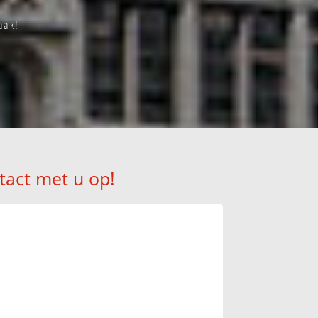
aak!
tact met u op!