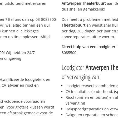
en uitsluitend met ervaren
Antwerpen Theaterbuurt
aan de 
dus snel en gemakkelijk!
rpen? Bel ons dan op 03-8085500
Dus heeft u problemen met leid
 vrijwel altijd binnen één uur
Theaterbuurt
en wenst snel hul
 kunnen alle lekkages,
per dag, 365 dagen per jaar en z
en no time oplossen. Altijd
spoedreparaties uit te voeren.
Direct hulp van een loodgieter 
00! Wij hebben 24/7
8085500
 en omgeving
Loodgieter
Antwerpen The
of vervanging van:
kwalificeerde loodgieters en
CV, afvoer en riool en
Loodgieterswerkzaamheden (w
CV installaties (onderhoud, (
Riool (binnen en buiten) en a
jd voldoende voorraad en
vervanging
n. Voor grotere klussen wordt
Dak(spoed)reparaties en verv
 een afspraak gemaakt voor de
Dakgoten reparatie en scho