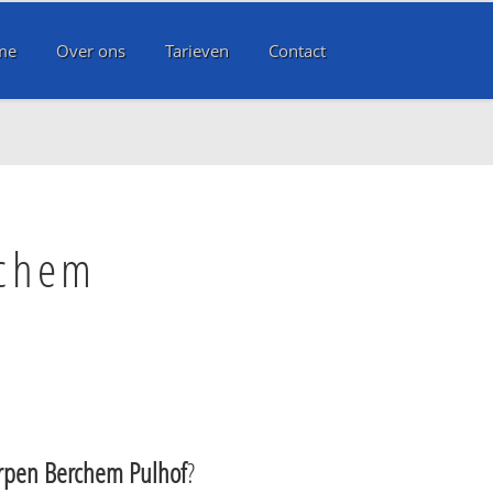
me
Over ons
Tarieven
Contact
rchem
rpen Berchem Pulhof
?