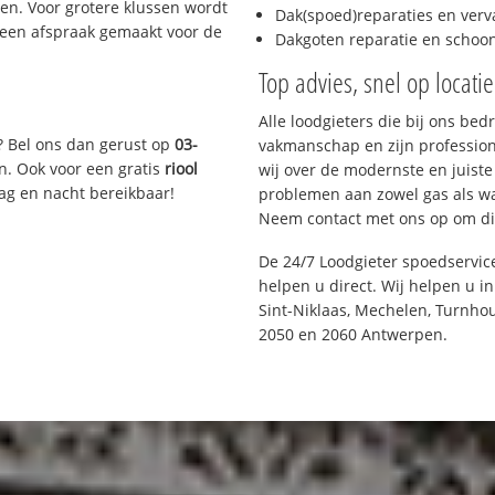
n. Voor grotere klussen wordt
Dak(spoed)reparaties en verv
 een afspraak gemaakt voor de
Dakgoten reparatie en scho
Top advies, snel op locati
Alle loodgieters die bij ons be
? Bel ons dan gerust op
03-
vakmanschap en zijn profession
n. Ook voor een gratis
riool
wij over de modernste en juist
Dag en nacht bereikbaar!
problemen aan zowel gas als wat
Neem contact met ons op om di
De 24/7 Loodgieter spoedservic
helpen u direct. Wij helpen u i
Sint-Niklaas, Mechelen, Turnhou
2050 en 2060 Antwerpen.