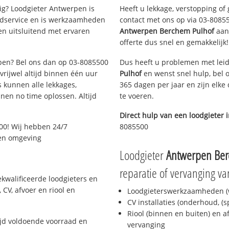
g? Loodgieter Antwerpen is
Heeft u lekkage, verstopping of
oedservice en is werkzaamheden
contact met ons op via 03-808550
en uitsluitend met ervaren
Antwerpen Berchem Pulhof
aan 
offerte dus snel en gemakkelijk!
rpen? Bel ons dan op 03-8085500
Dus heeft u problemen met leid
 vrijwel altijd binnen één uur
Pulhof
en wenst snel hulp, bel 
 kunnen alle lekkages,
365 dagen per jaar en zijn elke
en no time oplossen. Altijd
te voeren.
Direct hulp van een loodgieter 
00! Wij hebben 24/7
8085500
 en omgeving
Loodgieter
Antwerpen Ber
reparatie of vervanging va
kwalificeerde loodgieters en
CV, afvoer en riool en
Loodgieterswerkzaamheden (w
CV installaties (onderhoud, (
Riool (binnen en buiten) en a
jd voldoende voorraad en
vervanging