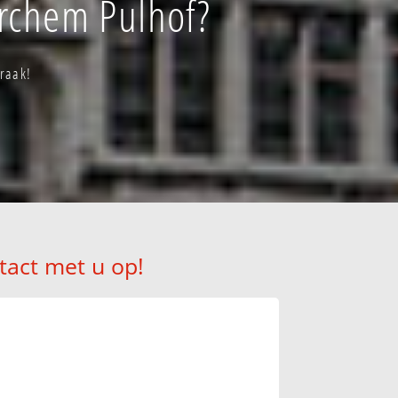
erchem Pulhof?
praak!
tact met u op!