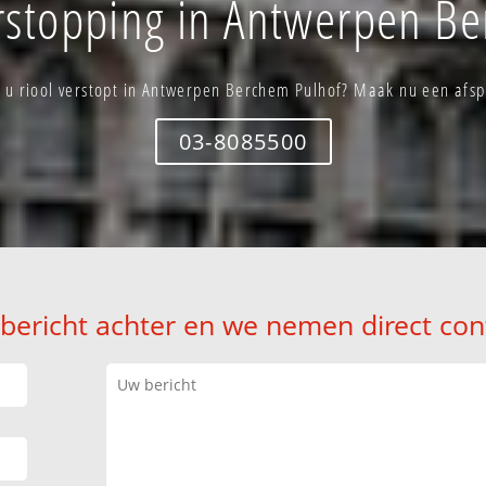
rstopping in Antwerpen B
 u riool verstopt in Antwerpen Berchem Pulhof? Maak nu een afs
03-8085500
 bericht achter en we nemen direct con