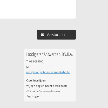
Versturen »
Loodgieter Antwerpen B.V.B.A.
T: 03-8085500
M:
info@loodgieterantwerpenbvba.be
Openingstijden
Wij zijn dag en nacht bereikbaar!
Ook in het weekend en op
feestdagen